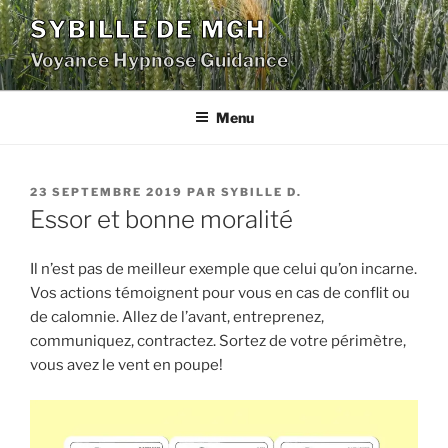
Aller
SYBILLE DE MGH
au
Voyance Hypnose Guidance
contenu
principal
Menu
PUBLIÉ
23 SEPTEMBRE 2019
PAR
SYBILLE D.
LE
Essor et bonne moralité
Il n’est pas de meilleur exemple que celui qu’on incarne.
Vos actions témoignent pour vous en cas de conflit ou
de calomnie. Allez de l’avant, entreprenez,
communiquez, contractez. Sortez de votre périmètre,
vous avez le vent en poupe!