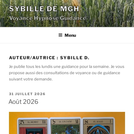
Aller
SYBILLE DE MGH
au
Voyance Hypnose Guidance
contenu
principal
Menu
AUTEUR/AUTRICE :
SYBILLE D.
Je publie tous les lundis une guidance pour la semaine. Je vous
propose aussi des consultations de voyance ou de guidance
suivant votre demande.
PUBLIÉ
31 JUILLET 2026
LE
Août 2026