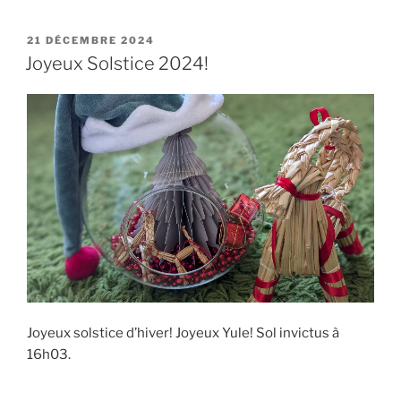
PUBLIÉ
21 DÉCEMBRE 2024
LE
Joyeux Solstice 2024!
Joyeux solstice d’hiver! Joyeux Yule! Sol invictus à
16h03.