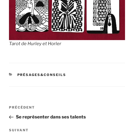
Tarot de Hurley et Horler
CATÉGORIES
PRÉSAGES&CONSEILS
Navigation
Article
PRÉCÉDENT
de
précédent
Se représenter dans ses talents
l’article
Article
SUIVANT