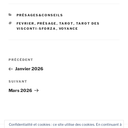
CATÉGORIES
PRÉSAGES&CONSEILS
ÉTIQUETTES
FEVRIER
,
PRÉSAGE
,
TAROT
,
TAROT DES
VISCONTI-SFORZA
,
VOYANCE
Navigation
Article
PRÉCÉDENT
de
précédent
Janvier 2026
l’article
Article
SUIVANT
suivant
Mars 2026
Confidentialité et cookies : ce site utilise des cookies. En continuant à