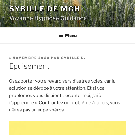
Aller
SYBILLE DE MGH
au
Voyance Hypnose Guidance
contenu
principal
Menu
PUBLIÉ
1 NOVEMBRE 2020
PAR
SYBILLE D.
LE
Epuisement
Osez porter votre regard vers d’autres voies, car la
solution se dérobe à votre attention. Et si vos
problèmes vous disaient « écoute-moi, j’ai à
t’apprendre ». Confrontez un problème à la fois, vous
n’êtes pas un super-héros.