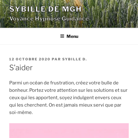
Aller
SYBILLE DE MGH
au
Voyance Hypnose Guidance
contenu
principal
Menu
PUBLIÉ
12 OCTOBRE 2020
PAR
SYBILLE D.
LE
S’aider
Parmi un océan de frustration, créez votre bulle de
bonheur. Portez votre attention sur les solutions et sur
ceux qui les apportent, soyez indulgent envers ceux
qui les cherchent. On est jamais mieux servi que par
soi-même.