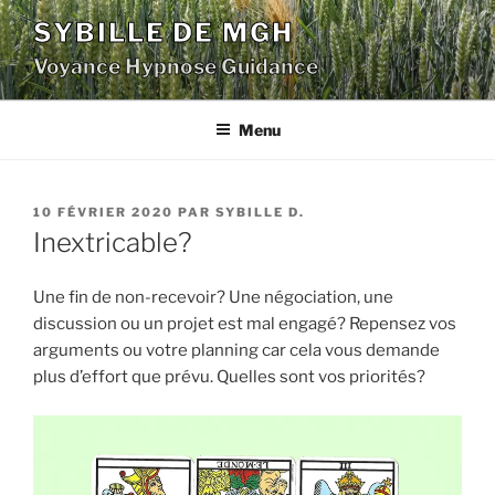
Aller
SYBILLE DE MGH
au
Voyance Hypnose Guidance
contenu
principal
Menu
PUBLIÉ
10 FÉVRIER 2020
PAR
SYBILLE D.
LE
Inextricable?
Une fin de non-recevoir? Une négociation, une
discussion ou un projet est mal engagé? Repensez vos
arguments ou votre planning car cela vous demande
plus d’effort que prévu. Quelles sont vos priorités?