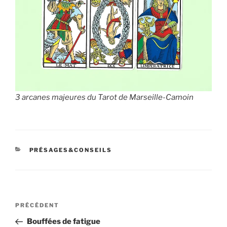
3 arcanes majeures du Tarot de Marseille-Camoin
CATÉGORIES
PRÉSAGES&CONSEILS
Navigation
Article
PRÉCÉDENT
de
précédent
Bouffées de fatigue