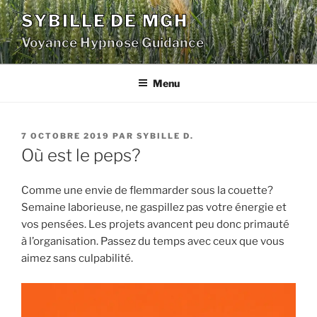
Aller
SYBILLE DE MGH
au
Voyance Hypnose Guidance
contenu
principal
Menu
PUBLIÉ
7 OCTOBRE 2019
PAR
SYBILLE D.
LE
Où est le peps?
Comme une envie de flemmarder sous la couette?
Semaine laborieuse, ne gaspillez pas votre énergie et
vos pensées. Les projets avancent peu donc primauté
à l’organisation. Passez du temps avec ceux que vous
aimez sans culpabilité.