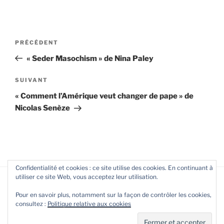
Navigation
Article
PRÉCÉDENT
de
précédent
« Seder Masochism » de Nina Paley
l’article
Article
SUIVANT
suivant
« Comment l’Amérique veut changer de pape » de
Nicolas Senèze
Confidentialité et cookies : ce site utilise des cookies. En continuant à
utiliser ce site Web, vous acceptez leur utilisation.
Accueil
Qui
Blog
Livre
Pour en savoir plus, notamment sur la façon de contrôler les cookies,
suis-
d’or
consultez :
Politique relative aux cookies
je?
Fièrement propulsé par WordPress