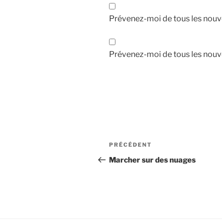
Prévenez-moi de tous les nouv
Prévenez-moi de tous les nouve
Navigation
Article
PRÉCÉDENT
de
précédent
Marcher sur des nuages
l’article