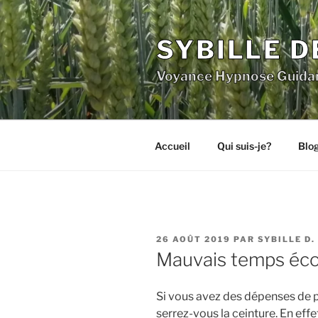
Aller
au
SYBILLE D
contenu
principal
Voyance Hypnose Guida
Accueil
Qui suis-je?
Blo
PUBLIÉ
26 AOÛT 2019
PAR
SYBILLE D.
LE
Mauvais temps éc
Si vous avez des dépenses de p
serrez-vous la ceinture. En ef