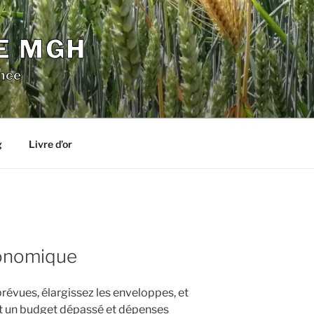
E MGH
nce
g
Livre d’or
onomique
révues, élargissez les enveloppes, et
fet un budget dépassé et dépenses