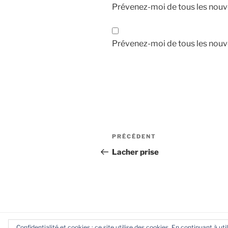
Prévenez-moi de tous les nouv
Prévenez-moi de tous les nouve
Navigation
Article
PRÉCÉDENT
de
précédent
Lacher prise
l’article
Confidentialité et cookies : ce site utilise des cookies. En continuant à uti