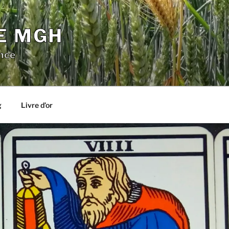
E MGH
nce
g
Livre d’or