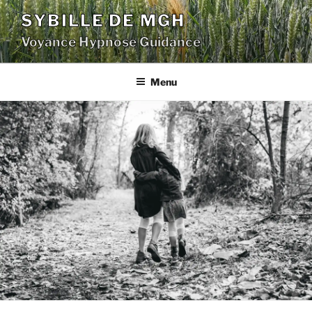
Aller
SYBILLE DE MGH
au
Voyance Hypnose Guidance
contenu
principal
Menu