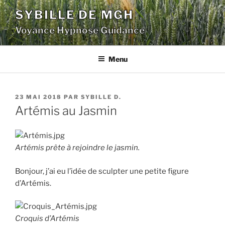
Aller
SYBILLE DE MGH
au
Voyance Hypnose Guidance
contenu
principal
Menu
PUBLIÉ
23 MAI 2018
PAR
SYBILLE D.
LE
Artémis au Jasmin
Artémis prête à rejoindre le jasmin.
Bonjour, j’ai eu l’idée de sculpter une petite figure
d’Artémis.
Croquis d’Artémis