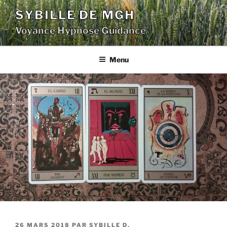
Aller
SYBILLE DE MGH
au
Voyance Hypnose Guidance
contenu
principal
Menu
PUBLIÉ
26 MARS 2018
PAR
SYBILLE D.