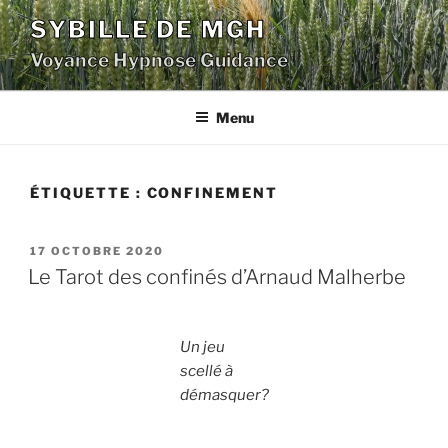
Aller
SYBILLE DE MGH
au
Voyance Hypnose Guidance
contenu
principal
Menu
ÉTIQUETTE :
CONFINEMENT
PUBLIÉ
17 OCTOBRE 2020
LE
Le Tarot des confinés d’Arnaud Malherbe
Un jeu
scellé à
démasquer?