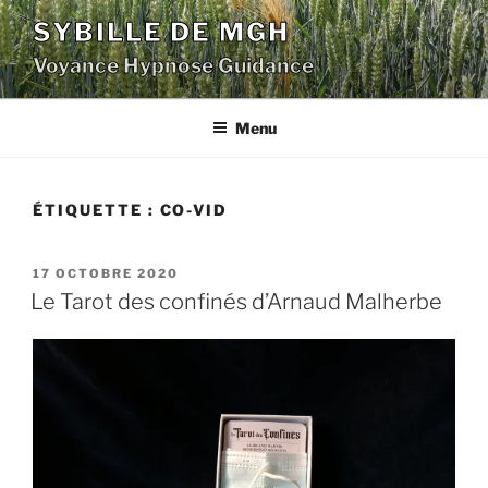
Aller
SYBILLE DE MGH
au
Voyance Hypnose Guidance
contenu
principal
Menu
ÉTIQUETTE :
CO-VID
PUBLIÉ
17 OCTOBRE 2020
LE
Le Tarot des confinés d’Arnaud Malherbe